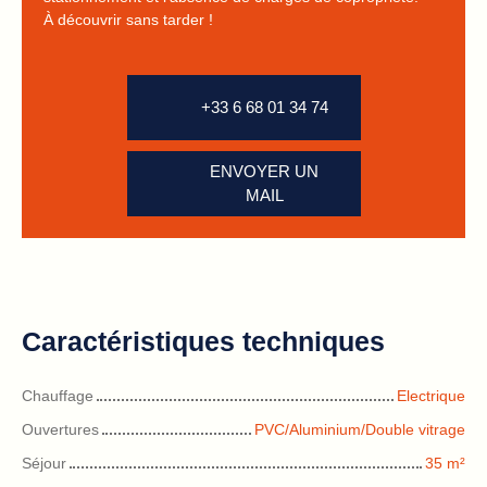
À découvrir sans tarder !
+33 6 68 01 34 74
ENVOYER UN
MAIL
Caractéristiques techniques
Chauffage
Electrique
Ouvertures
PVC/Aluminium/Double vitrage
Séjour
35
m²