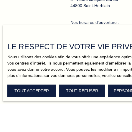
44800 Saint-Herblain
Nos horaires d’ouverture :
Lundi
:
SUR RDV
Mardi
:
SUR RDV
LE RESPECT DE VOTRE VIE PRIV
Mercredi
:
SUR RDV
Nous utilisons des cookies afin de vous offrir une expérience opt
Jeudi
:
SUR RDV
vos centres d'intérêt. Ils nous permettent également d'améliorer la 
Vendredi
:
SUR RDV
vous avez donné votre accord. Vous pouvez les modifier à n'importe
plus d'informations sur vos données personnelles, veuillez consult
Samedi
:
SUR RDV
Dimanche
:
Fermé
TOUT ACCEPTER
TOUT REFUSER
PERSON