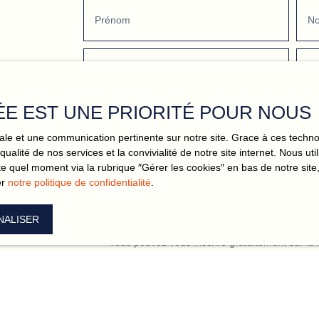
Prénom
N
Email
Té
ÉE EST UNE PRIORITÉ POUR NOUS
Vou
Votre commune
-
imale et une communication pertinente sur notre site. Grace à ces tec
qualité de nos services et la convivialité de notre site internet. Nous 
 quel moment via la rubrique ″Gérer les cookies″ en bas de notre site,
Votre message
er
notre politique de confidentialité
.
J'accepte le traitement de mes données pers
NALISER
vous ne souhaitez pas faire l'objet de prospe
vous pouvez vous inscrire gratuitement sur la
téléphonique, prévu par l'article L223-1 du co
Internet www.bloctel.gouv.fr ou par courrier ad
Société Worldline, Service Bloctel, CS 6131