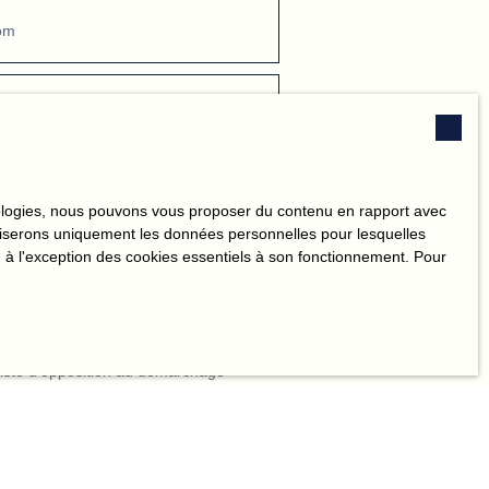
om
léphone
s souhaitez
hnologies, nous pouvons vous proposer du contenu en rapport avec
utiliserons uniquement les données personnelles pour lesquelles
 à l'exception des cookies essentiels à son fonctionnement. Pour
onnelles conformément au RGPD. Si
ction commerciale par voie téléphonique,
 liste d'opposition au démarchage
de de la consommation, sur le site
ressé à :
1, 41013 BLOIS CEDEX.