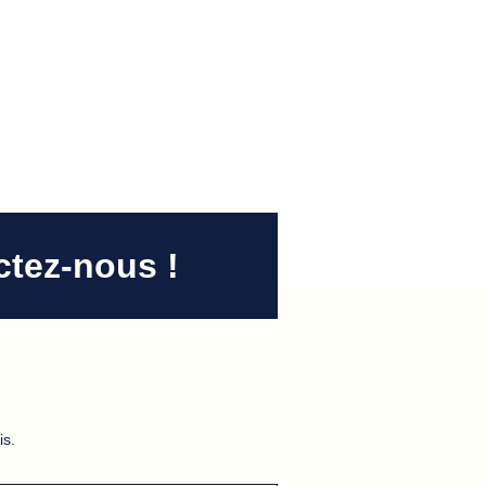
ctez-nous !
is.