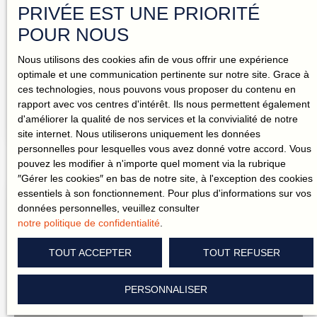
PRIVÉE EST UNE PRIORITÉ
Caractéristiques principales : Surface habitable : 55,75
1 250
€ /mois HC
m²1 chambre avec espace dressingCuisine aménagée et
POUR NOUS
équipéeDeux balcons avec vues dégagée5ᵉ étage avec
ascenseurChauffage collectif inclus dans les
Nous utilisons des cookies afin de vous offrir une expérience
Maison individuelle à louer, 5 pièces - Le Temple-
chargesAppartement disponible immédiatementLocation
optimale et une communication pertinente sur notre site. Grace à
non meubléeÀ proximité : Place de la
de-Bretagne 44360
ces technologies, nous pouvons vous proposer du contenu en
5
pièces
118
m²
RépubliqueTramway (arrêt Wattignies)Accès rapide au
rapport avec vos centres d'intérêt. Ils nous permettent également
centre-villeCommerces et services du quotidienLoyer :
Le Temple-de-Bretagne 44360
d'améliorer la qualité de nos services et la convivialité de notre
800 € par mois charges comprises. 👉 Venez découvrir
site internet. Nous utiliserons uniquement les données
ce bien et imaginer votre nouvelle vie sur place.
personnelles pour lesquelles vous avez donné votre accord. Vous
Contactez votre mandataire Aya Immobilier pour
pouvez les modifier à n'importe quel moment via la rubrique
organiser une visite et échanger autour de votre projet
″Gérer les cookies″ en bas de notre site, à l'exception des cookies
immobilier.
essentiels à son fonctionnement. Pour plus d'informations sur vos
données personnelles, veuillez consulter
notre politique de confidentialité
.
TOUT ACCEPTER
TOUT REFUSER
PERSONNALISER