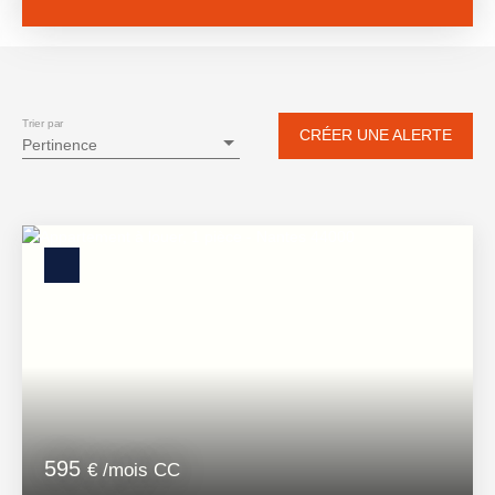
Vente
Location
Neuf
Type de bien
Appartement
Trier par
CRÉER UNE ALERTE
Pertinence
Localisation
Loyer max (€/mois)
Surface min (m²)
RECHERCHER
595
€ /mois CC