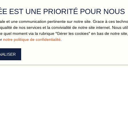
t ce qui vous permet
ÉE EST UNE PRIORITÉ POUR NOUS
imale et une communication pertinente sur notre site. Grace à ces tec
our nous. Avec notre équipe,
qualité de nos services et la convivialité de notre site internet. Nous 
 sous contrôle, pour une
 quel moment via la rubrique ″Gérer les cookies″ en bas de notre site,
er
notre politique de confidentialité
.
NALISER
Votre réussite au cœur de notre servic