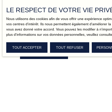
On connaît le marché local sur le bout des doigts, et c’es
LE RESPECT DE VOTRE VIE PRIV
d’optimiser votre rentabilité sans lever le petit doigt
.
Nous utilisons des cookies afin de vous offrir une expérience opt
Les contrats, les visites, les démarches légales ? C’est p
vos centres d'intérêt. Ils nous permettent également d'améliorer la 
vous louez vite, bien, et sans les problèmes
. Tout est
vous avez donné votre accord. Vous pouvez les modifier à n'importe
location sans stress et au top.
plus d'informations sur vos données personnelles, veuillez consult
TOUT ACCEPTER
TOUT REFUSER
PERSON
CONTACTEZ-NOUS