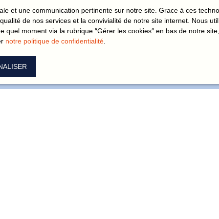
imale et une communication pertinente sur notre site. Grace à ces tec
Vous n'avez actuellement aucun favori
qualité de nos services et la convivialité de notre site internet. Nous 
 quel moment via la rubrique ″Gérer les cookies″ en bas de notre site,
er
notre politique de confidentialité
.
NALISER
Prénom
Nom
Type d'offre
Type de bien
Vente
Budget max (€)
Surface min (m²