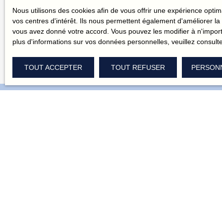
Nous utilisons des cookies afin de vous offrir une expérience opt
vos centres d'intérêt. Ils nous permettent également d'améliorer la 
vous avez donné votre accord. Vous pouvez les modifier à n'importe
plus d'informations sur vos données personnelles, veuillez consult
TOUT ACCEPTER
TOUT REFUSER
PERSON
N'attendez plus pour recevoir
nos offres en exclusivité !
Vous cherchez la maison de vos rêves ? Challenge
accepté ! On connaît le quartier comme notre poche.
Laissez-vous guider.