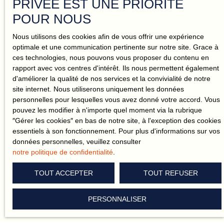
PRIVÉE EST UNE PRIORITÉ
accompagne vers vos objectifs !
POUR NOUS
Chez AYA IMMOBILIER, on ne se contente pas de beaux
Nous utilisons des cookies afin de vous offrir une expérience
discours. L’épanouissement professionnel, c’est du concret, pas
optimale et une communication pertinente sur notre site. Grace à
des promesses en l’air. Ici, on fixe des objectifs qui comptent, on
ces technologies, nous pouvons vous proposer du contenu en
forme, on accompagne – et on attend des résultats.
rapport avec vos centres d'intérêt. Ils nous permettent également
d'améliorer la qualité de nos services et la convivialité de notre
L’entraide ? C’est plus qu’un mot : c’est notre carburant. Nos
site internet. Nous utiliserons uniquement les données
mandataires ne sont pas seuls dans leur coin, ils avancent
personnelles pour lesquelles vous avez donné votre accord. Vous
ensemble, soutenus et challengés. Pas question de se reposer
pouvez les modifier à n'importe quel moment via la rubrique
sur ses lauriers.
″Gérer les cookies″ en bas de notre site, à l'exception des cookies
essentiels à son fonctionnement. Pour plus d'informations sur vos
Vous avez des ambitions ? Parfait. Venez, on les réalise. Mais
données personnelles, veuillez consulter
attention, ici, on ne parle pas, on agit. Alors, prêts à vous
notre politique de confidentialité
.
dépasser ?
TOUT ACCEPTER
TOUT REFUSER
NOUS CONTACTER
PERSONNALISER