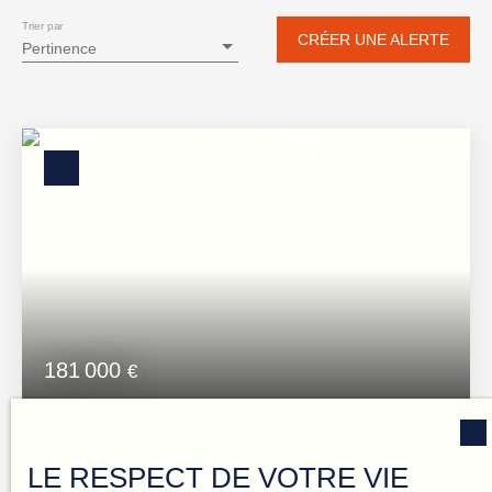
Appartement
Trier par
CRÉER UNE ALERTE
Pertinence
Localisation
Bouguenais (44340)
Budget max (€)
Surface min (m²)
RECHERCHER
181 000
€
Maison individuelle, esprit appartement
LE RESPECT DE VOTRE VIE
2
pièces
52
m²
Bouguenais 44340