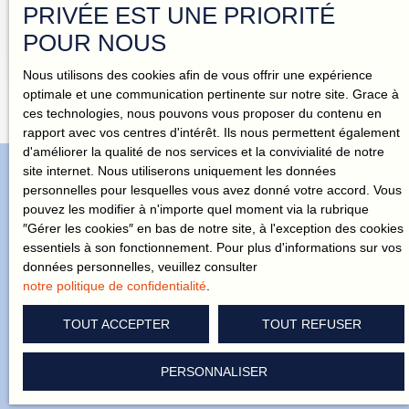
PRIVÉE EST UNE PRIORITÉ
Et si vous n’aviez plus à choisir entre un appartement et
POUR NOUS
une maison ? Située dans le secteur recherché du Bourg
de Bouguenais, cette maison individuelle, sans charges
Nous utilisons des cookies afin de vous offrir une expérience
de copropriété, bénéficie d’un emplacement privilégié, à
optimale et une communication pertinente sur notre site. Grace à
10 minutes à pied des commerces et à seulement 2
ces technologies, nous pouvons vous proposer du contenu en
minutes de l’arrêt de bus Beau Soleil (lignes 36 et 78),
rapport avec vos centres d'intérêt. Ils nous permettent également
permettant de rejoindre facilement Nantes ainsi que le
d'améliorer la qualité de nos services et la convivialité de notre
terminus du tramway ligne 3 (Neustrie) Vous découvrirez
site internet. Nous utiliserons uniquement les données
une agréable pièce de vie d’environ 35 m² avec cuisine
personnelles pour lesquelles vous avez donné votre accord. Vous
aménagée et équipée, ouverte sur une terrasse grâce à
pouvez les modifier à n'importe quel moment via la rubrique
une grande baie vitrée. À l’extérieur, vous profiterez
N'attendez plus pour recevoir nos
″Gérer les cookies″ en bas de notre site, à l'exception des cookies
également d’un vaste espace pouvant accueillir un salon
essentiels à son fonctionnement. Pour plus d'informations sur vos
offres en exclusivité !
de jardin, des bains de soleil ou encore un coin détente,
données personnelles, veuillez consulter
idéal pour profiter pleinement des beaux jours. Le rez-de-
notre politique de confidentialité
.
chaussée comprend également une salle d’eau avec WC.
À l’étage, un espace mezzanine offre un agréable coin
Vous cherchez la maison de vos rêves ? Challenge accepté ! On
TOUT ACCEPTER
TOUT REFUSER
nuit. La maison développe 62 m² au sol (43 m² loi
connaît le quartier comme notre poche. Laissez-vous guider.
Carrez), permettant de profiter d’un volume confortable et
bien optimisé. Les atouts : • Maison individuelle • Sans
PERSONNALISER
charges de copropriété • Secteur Bourg de Bouguenais
• Environnement calme • Terrasse • Grand espace