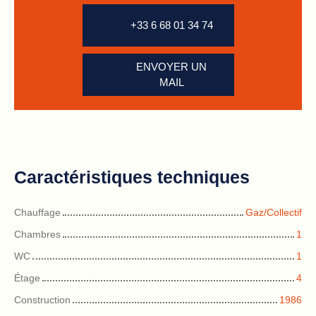
+33 6 68 01 34 74
ENVOYER UN
MAIL
Caractéristiques techniques
Chauffage
Gaz/Collectif
Chambres
1
WC
1
Étage
4
Construction
1986