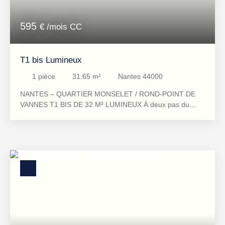
595
€ /mois CC
T1 bis Lumineux
1
pièce
31.65
m²
Nantes 44000
NANTES – QUARTIER MONSELET / ROND-POINT DE
VANNES T1 BIS DE 32 M² LUMINEUX À deux pas du
rond-point de Vannes, dans le quartier recherché de
Monselet, découvrez cet agréable appartement T1 bis de
32 m², situé au 2ᵉ étage d'une résidence bien entretenue
des années 60. Lumineux, parfaitement entretenu et
bénéficiant d'une vue dégagée, il constitue une belle
opportunité pour une location confortable dans un secteur
prisé de Nantes. Fonctionnel et bien agencé, cet
appartement non meublé comprend une pièce de vie
lumineuse, une cuisine indépendante, une salle d'eau..
Équipé de fenêtres en PVC double vitrage et d'un
chauffage individuel au gaz, il offre un cadre de vie