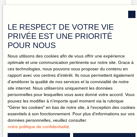
d’espaces extérieurs appréciables au quotidien.
Soigneusement entretenu, ce logement est proposé à la
location non meublée, tout en bénéficiant de plusieurs
aménagements sur mesure déjà en place
LE RESPECT DE VOTRE VIE
Caractéristiques principales : Surface habitable : 55,75
650
€ /mois CC
PRIVÉE EST UNE PRIORITÉ
m²1 chambre avec espace dressingCuisine aménagée et
équipéeDeux balcons avec vues dégagée5ᵉ étage avec
POUR NOUS
ascenseurChauffage collectif inclus dans les
T2 meublé avec jardin
chargesAppartement disponible immédiatementLocation
Nous utilisons des cookies afin de vous offrir une expérience
non meubléeÀ proximité : Place de la
optimale et une communication pertinente sur notre site. Grace à
2
pièces
33.35
m²
Nantes 44300
RépubliqueTramway (arrêt Wattignies)Accès rapide au
ces technologies, nous pouvons vous proposer du contenu en
centre-villeCommerces et services du quotidienLoyer :
NANTES EST – QUARTIER JULES VERNE Au calme,
rapport avec vos centres d'intérêt. Ils nous permettent également
800 € par mois charges comprises. 👉 Venez découvrir
dans une résidence des années 2000, découvrez cet
d'améliorer la qualité de nos services et la convivialité de notre
ce bien et imaginer votre nouvelle vie sur place.
appartement meublé en rez-de-jardin, exposé sud-ouest
site internet. Nous utiliserons uniquement les données
Contactez votre mandataire Aya Immobilier pour
et entièrement tourné vers les espaces verts de la
personnelles pour lesquelles vous avez donné votre accord. Vous
organiser une visite et échanger autour de votre projet
copropriété. Il se compose d’une entrée avec placard,
pouvez les modifier à n'importe quel moment via la rubrique
immobilier.
d’une pièce de vie lumineuse, d’une chambre
″Gérer les cookies″ en bas de notre site, à l'exception des cookies
indépendante, d’une salle d’eau et bénéficie de la
essentiels à son fonctionnement. Pour plus d'informations sur vos
jouissance d’une terrasse ainsi que d’un jardin privatif.
données personnelles, veuillez consulter
Une place de parking complète ce bien. Caractéristiques
notre politique de confidentialité
.
principales : Appartement meubléRez-de-jardinTerrasse