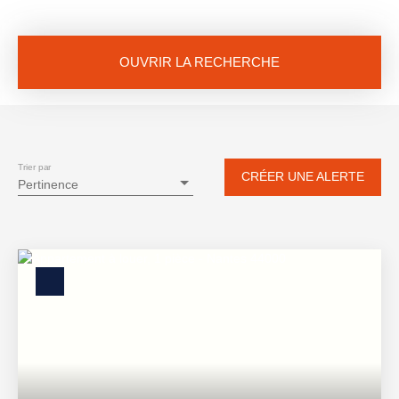
OUVRIR LA RECHERCHE
Vente
Location
Neuf
Type de bien
Appartement
Trier par
CRÉER UNE ALERTE
Pertinence
Localisation
Loyer max (€/mois)
Surface min (m²)
RECHERCHER