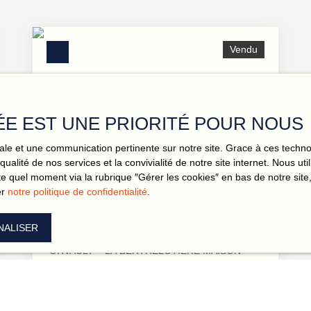
Vendu
ÉE EST UNE PRIORITÉ POUR NOUS
imale et une communication pertinente sur notre site. Grace à ces tec
Vendu
qualité de nos services et la convivialité de notre site internet. Nous 
 quel moment via la rubrique ″Gérer les cookies″ en bas de notre site,
er
notre politique de confidentialité
.
Maison de plain-pied, Orvault
4
pièces
88.32
m²
Orvault 44700
NALISER
ORVAULT – LA BERTHELOTIÈRE MAISON
RÉCENTE DE PLAIN-PIED, LUMINEUSE ET AU
CALME Nichée au fond d’un passage dans un
quartier résidentiel prisé, cette maison de plain-
pied construite en 2012 combine confort, praticité