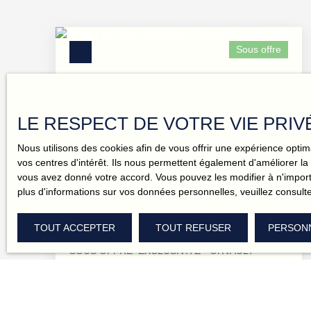
Sous offre
LE RESPECT DE VOTRE VIE PRIV
Nous utilisons des cookies afin de vous offrir une expérience opt
210 500
€
vos centres d'intérêt. Ils nous permettent également d'améliorer la 
vous avez donné votre accord. Vous pouvez les modifier à n'importe
plus d'informations sur vos données personnelles, veuillez consult
MAISON NANTAISE NON MITOYENNE
DES ANNÉES 60 – ENVIRONNEMENT
4
pièces
76
m²
Orvault 44700
TOUT ACCEPTER
TOUT REFUSER
PERSON
CALME
SOUS OFFRE EXCLUSIVITÉ - ORVAULT –
QUARTIER FERRIÈRE MAISON NANTAISE NON
MITOYENNE DES ANNÉES 60 –
ENVIRONNEMENT CALME Dans un secteur
recherché d’Orvault, à proximité des transports et