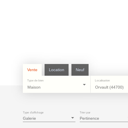
Vente
Location
Neuf
Type de bien
Localisation
Maison
Orvault (44700)
Type d'affichage
Trier par
Galerie
Pertinence