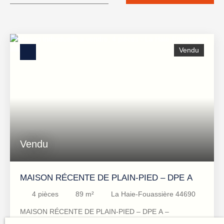
Localisation
La Haie-Fouassière (44690)
Budget max (€)
Vendu
Surface min (m²)
RECHERCHER
Vendu
MAISON RÉCENTE DE PLAIN-PIED – DPE A
4
pièces
89
m²
La Haie-Fouassière 44690
MAISON RÉCENTE DE PLAIN-PIED – DPE A –
CONFORT & FAIBLE CONSOMMATION À La Haye