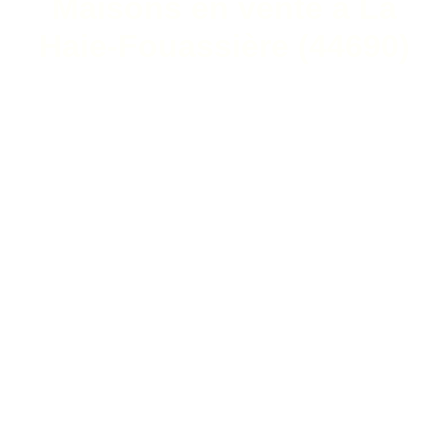
Maisons en vente à La
Haie-Fouassière (44690)