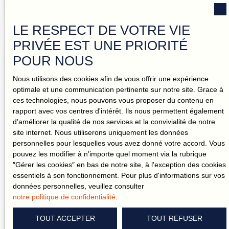
Fouassière, lieu-dit La Brillaudière, découvrez cette
maison de plain-pied construite en 2019, parfaitement
LE RESPECT DE VOTRE VIE
entretenue et pensée pour une vie confortable au
quotidien. Son excellente performance énergétique (DPE
PRIVÉE EST UNE PRIORITÉ
A), encore rare sur le marché, vous garantit un confort
POUR NOUS
Vendu
thermique optimal et des dépenses énergétiques
maîtrisées grâce au chauffage au sol alimenté par pompe
Nous utilisons des cookies afin de vous offrir une expérience
à chaleur. Dès l’entrée avec placard, vous accédez à une
optimale et une communication pertinente sur notre site. Grace à
belle pièce de vie lumineuse de 41 m² avec cuisine
ces technologies, nous pouvons vous proposer du contenu en
aménagée et équipée ouverte, idéale pour partager des
rapport avec vos centres d'intérêt. Ils nous permettent également
moments conviviaux. L’espace nuit se compose de : • une
d'améliorer la qualité de nos services et la convivialité de notre
suite parentale avec salle d’eau• deux chambres
site internet. Nous utiliserons uniquement les données
supplémentaires• une salle de bain avec baignoire Une
personnelles pour lesquelles vous avez donné votre accord. Vous
arrière-cuisine / buanderie vient compléter cet
pouvez les modifier à n'importe quel moment via la rubrique
Vendu
agencement pratique et fonctionnel. Implantée sur une
″Gérer les cookies″ en bas de notre site, à l'exception des cookies
parcelle de 312 m², la maison dispose également : • d’un
essentiels à son fonctionnement. Pour plus d'informations sur vos
cabanon de jardin• d’un espace permettant de stationner
données personnelles, veuillez consulter
Une maison chaleureuse, au calme et entourée
deux véhicules Son emplacement permet un accès rapide
notre politique de confidentialité
.
aux axes principaux tout en conservant un cadre de vie
de nature.
4
pièces
133
m²
agréable. Les atouts du bien : • maison récente (2019)•
TOUT ACCEPTER
TOUT REFUSER
plain-pied très fonctionnel• DPE A – excellente
La Haie-Fouassière 44690