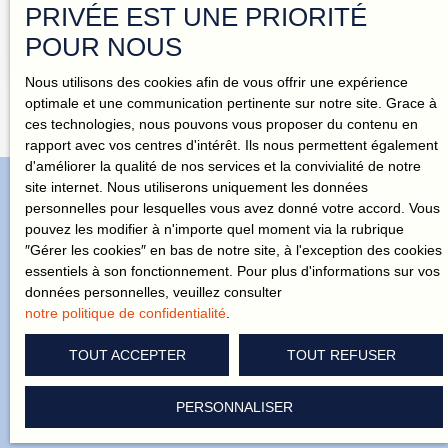
PRIVÉE EST UNE PRIORITÉ
Située dans un environnement calme et verdoyant, cette
POUR NOUS
maison de 73 m² rénovée et agrandie en 2012 allie
confort et autonomie. Implantée sur un vaste terrain de 8
Nous utilisons des cookies afin de vous offrir une expérience
150 m², elle offre un cadre de vie idéal pour les amoureux
optimale et une communication pertinente sur notre site. Grace à
de la nature. 🔹 Ses atouts : Isolation en laine de bois et
ces technologies, nous pouvons vous proposer du contenu en
triple vitragePanneaux solaires générant 550 €/an de
rapport avec vos centres d'intérêt. Ils nous permettent également
reventeStation de phytoépurationDeux grandes
d'améliorer la qualité de nos services et la convivialité de notre
dépendances, parfaites pour du stockage ou un
site internet. Nous utiliserons uniquement les données
atelierNombreux arbres fruitiers et un poulailler, pour une
personnelles pour lesquelles vous avez donné votre accord. Vous
production localePuits🔹 Agencement : Rez-de-chaussée
pouvez les modifier à n'importe quel moment via la rubrique
: entrée, cuisine ouverte sur la pièce de vie, chambre
N'attendez plus pour recevoir nos
″Gérer les cookies″ en bas de notre site, à l'exception des cookies
avec placards, salle d’eau avec WCÉtage : une chambre
essentiels à son fonctionnement. Pour plus d'informations sur vos
offres en exclusivité !
lumineuseUn bien rare sur le secteur, idéal pour un projet
données personnelles, veuillez consulter
de vie proche de la nature. Annonce rédigée sous la
notre politique de confidentialité
.
responsabilité éditoriale de Julia BRIARD GERAY, agent
commercial indépendant immatriculé au RSAC de Saint-
Vous cherchez la maison de vos rêves ? Challenge accepté ! On
TOUT ACCEPTER
TOUT REFUSER
Nazaire sous le numéro 912 808 094. Un marché qui
connaît le quartier comme notre poche. Laissez-vous guider.
évolue, une valeur qui change ! Pour connaître le prix
actuel de votre bien, faites-le estimer par un conseiller
PERSONNALISER
AYA. Une estimation, c'est déjà un premier pas vers votre
projet.