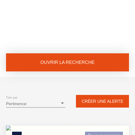
OUVRIR LA RECHERCHE
Vente
Location
Neuf
Type de bien
Maison
Trier par
CRÉER UNE ALERTE
Pertinence
Localisation
Cordemais (44360)
Budget max (€)