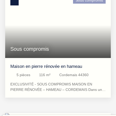
Sous compromis
Surface min (m²)
RECHERCHER
Sous compromis
Maison en pierre rénovée en hameau
5
pièces
116
m²
Cordemais 44360
EXCLUSIVITÉ - SOUS COMPROMIS MAISON EN
PIERRE RÉNOVÉE – HAMEAU – CORDEMAIS Dans un
hameau de Cordemais, cette maison en pierre de 1900
séduit par son authenticité et la qualité de sa rénovation
récente. Sans mitoyenneté, implantée sur une parcelle
close de 525 m², elle développe 116 m² habitables (145