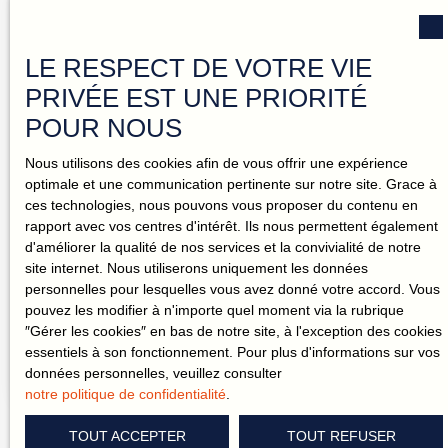
m² au sol) et offre près de 60 m² de pièces de vie
Vendu
exposées plein sud. La cuisine aménagée et équipée
s’ouvre sur la salle à manger et le salon équipé d'un
LE RESPECT DE VOTRE VIE
poêle à bois. Parquet, pierres apparentes, poutres… Le
charme de l’ancien est bien présent, dans un esprit cosy
PRIVÉE EST UNE PRIORITÉ
et soigné. Le rez-de-chaussée accueille deux suites
POUR NOUS
parentales avec leur salle d’eau privative, dont une
particulièrement remarquable par sa hauteur sous
Nous utilisons des cookies afin de vous offrir une expérience
plafond et ses murs en pierre apparente. À l’étage, un
optimale et une communication pertinente sur notre site. Grace à
palier dessert une chambre, un bureau pouvant faire
ces technologies, nous pouvons vous proposer du contenu en
Vendu
office de chambre d’enfant, ainsi qu’une salle de bain
rapport avec vos centres d'intérêt. Ils nous permettent également
avec WC. À l’extérieur, une véranda prolonge les espaces
d'améliorer la qualité de nos services et la convivialité de notre
de vie, complétée par une terrasse avec pergola. Un
site internet. Nous utiliserons uniquement les données
LONGÈRE FAMILIALE DE CARACTÈRE –
garage indépendant d’environ 60 m². La cour permet le
personnelles pour lesquelles vous avez donné votre accord. Vous
stationnement de 3 véhicules. Une maison entretenue,
PROCHE TEMPLE-DE-BRETAGNE
7
pièces
171.7
m²
Cordemais 44360
pouvez les modifier à n'importe quel moment via la rubrique
sans travaux à prévoir, équipée d’une pompe à chaleur et
″Gérer les cookies″ en bas de notre site, à l'exception des cookies
bénéficiant d’un bon DPE. Caractéristiques principales :
Seul chargé. En hameau calme, à quelques minutes du
essentiels à son fonctionnement. Pour plus d'informations sur vos
Surface habitable : 116 m² (145 m² au sol)Parcelle : 525
Temple-de-Bretagne, cette longère pleine de charme offre
données personnelles, veuillez consulter
m², terrain closPièces de vie : environ 60 m² exposées
une belle surface de 171,70 m² habitables (218,44 m² au
notre politique de confidentialité
.
sud3 chambres + bureau2 salles d’eau + 1 salle de
sol) complétée par une véranda de 28 m². Édifiée sur un
bainChauffage : pompe à chaleur + poêle à boisVéranda,
terrain clos et paysager de 2 685 m², elle allie volumes,
TOUT ACCEPTER
TOUT REFUSER
terrasse avec pergolaGarage indépendant de 60