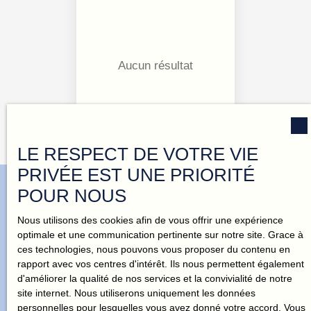
Surface min (m²)
RECHERCHER
Aucun résultat
LE RESPECT DE VOTRE VIE
PRIVÉE EST UNE PRIORITÉ
POUR NOUS
Nous utilisons des cookies afin de vous offrir une expérience
N'attendez plus pour recevoir nos
optimale et une communication pertinente sur notre site. Grace à
offres en exclusivité !
ces technologies, nous pouvons vous proposer du contenu en
rapport avec vos centres d'intérêt. Ils nous permettent également
d'améliorer la qualité de nos services et la convivialité de notre
site internet. Nous utiliserons uniquement les données
Vous cherchez la maison de vos rêves ? Challenge accepté ! On
personnelles pour lesquelles vous avez donné votre accord. Vous