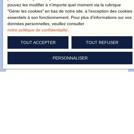
connaît le quartier comme notre poche. Laissez-vous guider.
pouvez les modifier à n'importe quel moment via la rubrique
″Gérer les cookies″ en bas de notre site, à l'exception des cookies
essentiels à son fonctionnement. Pour plus d'informations sur vos
données personnelles, veuillez consulter
notre politique de confidentialité
.
Prénom
TOUT ACCEPTER
TOUT REFUSER
Nom
PERSONNALISER
Email
Type d'offre
Vente
Type de bien
Maison