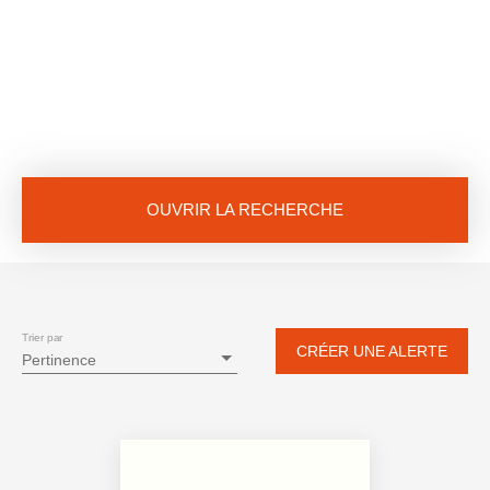
OUVRIR LA RECHERCHE
Vente
Location
Neuf
Type de bien
Maison
Trier par
CRÉER UNE ALERTE
Pertinence
Localisation
Bouaye (44830)
Budget max (€)