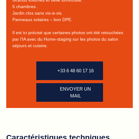
Grands volumes et belle luminosité.
5 chambres .
Jardin clos sans vis-à-vis.
Panneaux solaires – bon DPE.
Il est ici précisé que certaines photos ont été retouchées
par l’IA avec du Home-staging sur les photos du salon
séjours et cuisine.
+33 6 48 60 17 16
ENVOYER UN
MAIL
Caractéristiques techniques