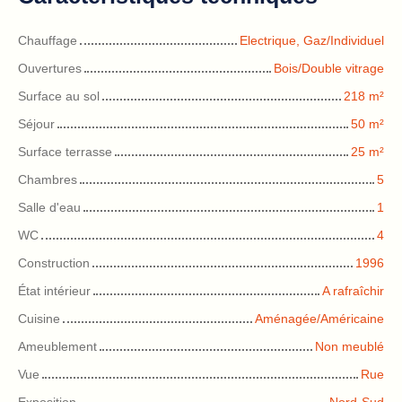
Chauffage
Electrique, Gaz/Individuel
Ouvertures
Bois/Double vitrage
Surface au sol
218
m²
Séjour
50
m²
Surface terrasse
25
m²
Chambres
5
Salle d'eau
1
WC
4
Construction
1996
État intérieur
A rafraîchir
Cuisine
Aménagée/Américaine
Ameublement
Non meublé
Vue
Rue