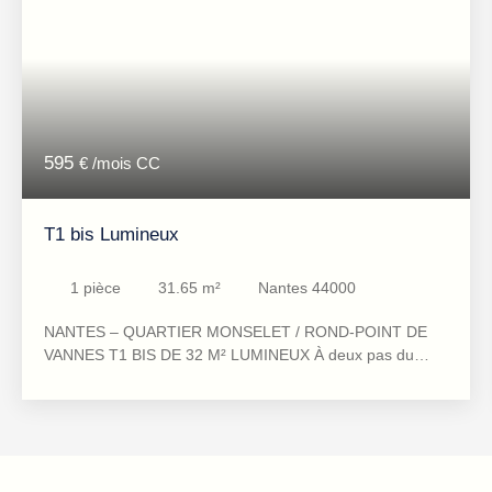
595
€ /mois CC
T1 bis Lumineux
1
pièce
31.65
m²
Nantes 44000
NANTES – QUARTIER MONSELET / ROND-POINT DE
VANNES T1 BIS DE 32 M² LUMINEUX À deux pas du
rond-point de Vannes, dans le quartier recherché de
Monselet, découvrez cet agréable appartement T1 bis de
32 m², situé au 2ᵉ étage d'une résidence bien entretenue
des années 60. Lumineux, parfaitement entretenu et
bénéficiant d'une vue dégagée, il constitue une belle