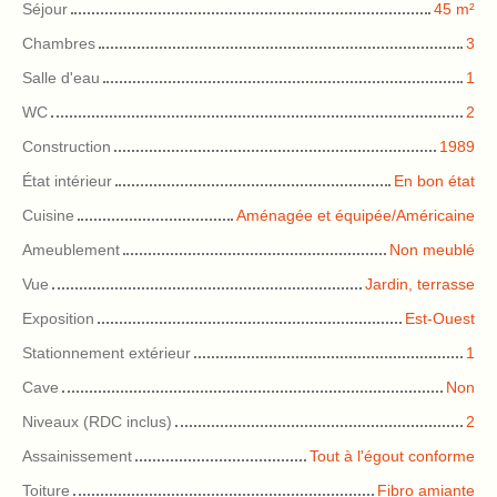
Séjour
45
m²
Chambres
3
Salle d'eau
1
WC
2
Construction
1989
État intérieur
En bon état
Cuisine
Aménagée et équipée/Américaine
Ameublement
Non meublé
Vue
Jardin, terrasse
Exposition
Est-Ouest
Stationnement extérieur
1
Cave
Non
Niveaux (RDC inclus)
2
Assainissement
Tout à l'égout conforme
Toiture
Fibro amiante