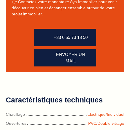
👉 Contactez votre mandataire Aya Immobilier pour venir
découvrir ce bien et échanger ensemble autour de votre
projet immobilier.
+33 6 59 73 18 90
ENVOYER UN
MAIL
Caractéristiques techniques
Chauffage
Electrique/Individuel
Ouvertures
PVC/Double vitrage