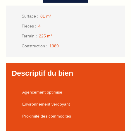
Surface
:
81
m²
Pièces
:
4
Terrain
:
225
m²
Construction
:
1989
Descriptif du bien
Agencement optimisé
Environnement verdoyant
Proximité des commodités