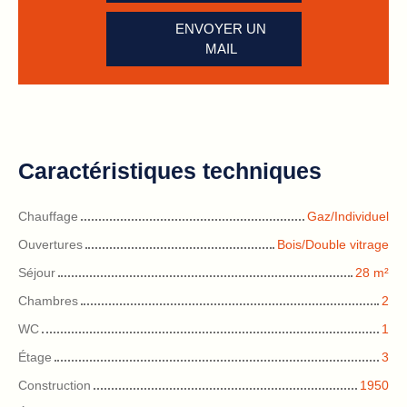
ENVOYER UN
MAIL
Caractéristiques techniques
Chauffage
Gaz/Individuel
Ouvertures
Bois/Double vitrage
Séjour
28
m²
Chambres
2
WC
1
Étage
3
Construction
1950