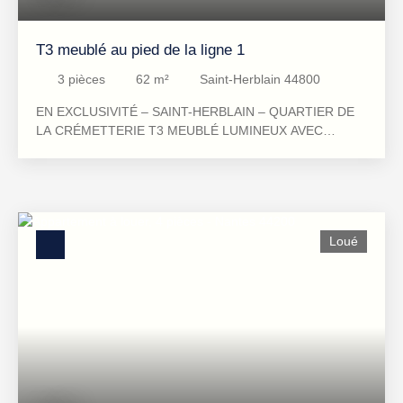
T3 meublé au pied de la ligne 1
3
pièces
62
m²
Saint-Herblain 44800
EN EXCLUSIVITÉ – SAINT-HERBLAIN – QUARTIER DE
LA CRÉMETTERIE T3 MEUBLÉ LUMINEUX AVEC
BALCON – AU PIED DU TRAM LIGNE 1 (ARRÊT
TERTRE) Dans une résidence récente et bien entretenue
(2009), découvrez cet appartement T3 meublé de 62,55
m², situé au 4ᵉ étage avec ascenseur. Lumineux et
fonctionnel, il offre un séjour ouvrant sur un balcon
Loué
exposé Sud-Ouest, une cuisine indépendante avec cellier,
deux chambres, une salle d’eau et WC séparés.
Caractéristiques principales : Surface : 62,55 m²2
chambresBalcon exposé Sud-Ouest4ᵉ étage avec
ascenseurRésidence récente et bien entretenue Loyer :
900 € charges comprises À proximité : Tram ligne 1 –
arrêt Tertre au pied de la résidenceCommerces et
écolesAccès rapide Nantes centre