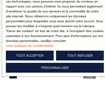
ces technologies, nous pouvons vous proposer du contenu en
chambresCuisine ouverte aménagéeChauffage individuel
rapport avec vos centres d'intérêt. Ils nous permettent également
gaz (chaudière neuve)Terrasse de 7,2 m²1er étage avec
Loué
d'améliorer la qualité de nos services et la convivialité de notre
ascenseurStationnement sécurisé À proximité : Place
site internet. Nous utiliserons uniquement les données
Zola et commerces à piedTransports (bus / tram)Écoles,
personnelles pour lesquelles vous avez donné votre accord. Vous
marché, vie de quartier dynamique 👉 Contactez votre
pouvez les modifier à n'importe quel moment via la rubrique
T2 Pinel, Ile de Nantes
mandataire Aya Immobilier pour organiser une visite ou
″Gérer les cookies″ en bas de notre site, à l'exception des cookies
évoquer votre projet immobilier. Un dossier complet et
2
pièces
36.9
m²
Nantes 44000
essentiels à son fonctionnement. Pour plus d'informations sur vos
soigné vous permettra de maximiser vos chances
données personnelles, veuillez consulter
d’obtenir ce bien.
EXCLUSIVITÉ – NANTES – ÎLE DE NANTES / QUARTIER
notre politique de confidentialité
.
RÉPUBLIQUE Appartement lumineux avec terrasse dans
une résidence récente avec salle de sport. Au 1er étage
TOUT ACCEPTER
TOUT REFUSER
d’un immeuble de 2018, cet appartement de 36,90 m²
propose une pièce de vie agréable avec cuisine ouverte,
une chambre séparée et une salle d’eau avec WC. La
PERSONNALISER
pièce de vie s’ouvre sur une belle terrasse bien exposée,
Loué
offrant une vue dégagée. Résidence soignée avec local
vélo et salle de sport à disposition. Caractéristiques
principales : Surface habitable : 36,90 m²2 pièces dont 1
chambre1er étage avec ascenseurTerrasse avec vue
dégagéeSalle d’eau avec WCChauffage inclus dans les
chargesLocal vélo – Salle de sport Conditions financières