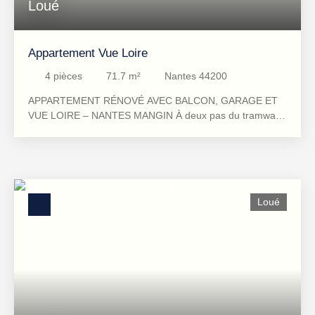
Loué
Appartement Vue Loire
4
pièces
71.7
m²
Nantes 44200
APPARTEMENT RÉNOVÉ AVEC BALCON, GARAGE ET
VUE LOIRE – NANTES MANGIN À deux pas du tramway
et de la place Mangin, dans une rue calme, découvrez ce
71 m² rénové en 2025, situé au 2ᵉ étage avec ascenseur
d’un immeuble bien entretenu et isolé par l’extérieur. Il se
compose d’une double pièce de vie lumineuse avec
balcon et vue Loire, de deux chambres sur parquet, d’une
Loué
cuisine indépendante, d’une salle de bain avec baignoire,
de WC séparés et de rangements. Chauffage collectif
inclus dans les charges. Cave, local vélo et garage fermé
complètent le tout. Caractéristiques : 71 m² habitables2
chambres sur parquetDouble séjour + balcon vue
LoireSalle de bain avec baignoire + WC
séparésChauffage collectif (inclus)Garage fermé + cave +
local vélo2ᵉ étage avec ascenseur À proximité : Tramway,