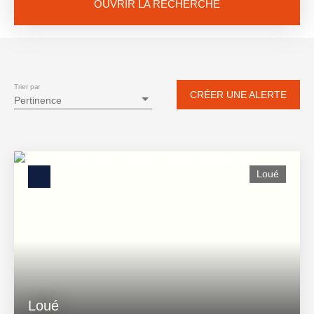
OUVRIR LA RECHERCHE
Vente
Location
Neuf
Type de bien
Appartement
Trier par
CRÉER UNE ALERTE
Pertinence
Localisation
Budget max (€)
Loué
Surface min (m²)
RECHERCHER
Loué