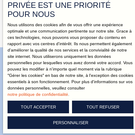
PRIVÉE EST UNE PRIORITÉ
EN EXCLUSIVITÉ – SAINT-HERBLAIN – QUARTIER DE
POUR NOUS
LA CRÉMETTERIE T3 MEUBLÉ LUMINEUX AVEC
BALCON – AU PIED DU TRAM LIGNE 1 (ARRÊT
Nous utilisons des cookies afin de vous offrir une expérience
TERTRE) Dans une résidence récente et bien entretenue
optimale et une communication pertinente sur notre site. Grace à
(2009), découvrez cet appartement T3 meublé de 62,55
ces technologies, nous pouvons vous proposer du contenu en
m², situé au 4ᵉ étage avec ascenseur. Lumineux et
rapport avec vos centres d'intérêt. Ils nous permettent également
fonctionnel, il offre un séjour ouvrant sur un balcon
d'améliorer la qualité de nos services et la convivialité de notre
exposé Sud-Ouest, une cuisine indépendante avec cellier,
site internet. Nous utiliserons uniquement les données
deux chambres, une salle d’eau et WC séparés.
personnelles pour lesquelles vous avez donné votre accord. Vous
Caractéristiques principales : Surface : 62,55 m²2
pouvez les modifier à n'importe quel moment via la rubrique
chambresBalcon exposé Sud-Ouest4ᵉ étage avec
N'attendez plus pour recevoir nos
″Gérer les cookies″ en bas de notre site, à l'exception des cookies
ascenseurRésidence récente et bien entretenue Loyer :
essentiels à son fonctionnement. Pour plus d'informations sur vos
offres en exclusivité !
900 € charges comprises À proximité : Tram ligne 1 –
données personnelles, veuillez consulter
arrêt Tertre au pied de la résidenceCommerces et
notre politique de confidentialité
.
écolesAccès rapide Nantes centre
Vous cherchez la maison de vos rêves ? Challenge accepté ! On
TOUT ACCEPTER
TOUT REFUSER
connaît le quartier comme notre poche. Laissez-vous guider.
PERSONNALISER